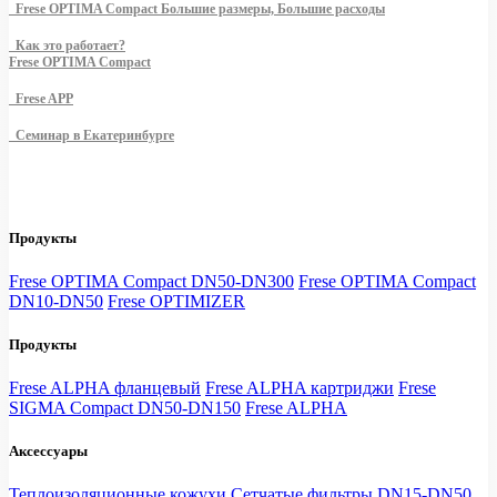
Frese OPTIMA Compact Большие размеры, Большие расходы
Как это работает?
Frese OPTIMA Compact
Frese APP
Семинар в Екатеринбурге
Продукты
Frese OPTIMA Compact DN50-DN300
Frese OPTIMA Compact
DN10-DN50
Frese OPTIMIZER
Продукты
Frese ALPHA фланцевый
Frese ALPHA картриджи
Frese
SIGMA Compact DN50-DN150
Frese ALPHA
Аксессуары
Теплоизоляционные кожухи
Сетчатые фильтры DN15-DN50