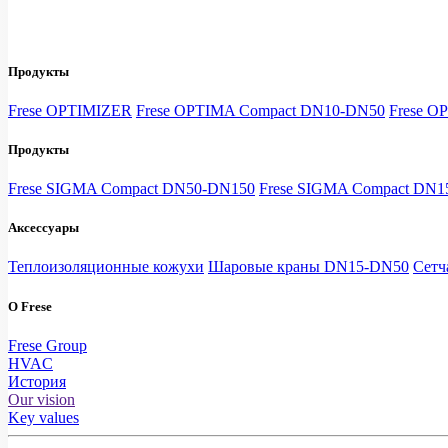
Продукты
Frese OPTIMIZER
Frese OPTIMA Compact DN10-DN50
Frese O
Продукты
Frese SIGMA Compact DN50-DN150
Frese SIGMA Compact DN
Аксессуары
Теплоизоляционные кожухи
Шаровые краны DN15-DN50
Сетч
О Frese
Frese Group
HVAC
История
Our vision
Key values