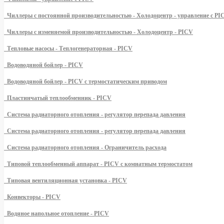
Чиллеры с постоянной производительностью - Холодоцентр - управление с PI
Чиллеры с изменяемой производительностью - Холодоцентр - PICV
Тепловые насосы - Теплогенераторная - PICV
Водоводяной бойлер - PICV
Водоводяной бойлер - PICV с термостатическим приводом
Пластинчатый теплообменник - PICV
Система радиаторного отопления - регулятор перепада давления
Система радиаторного отопления - регулятор перепада давления
Система радиаторного отопления - Ограничитель расхода
Типовой теплообменный аппарат - PICV с комнатным термостатом
Типовая вентиляционная установка - PICV
Конвекторы - PICV
Водяное напольное отопление - PICV