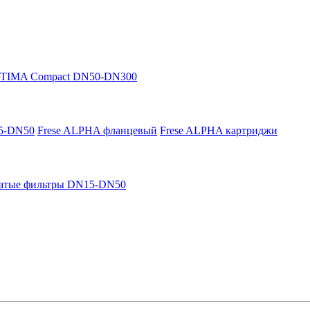
PTIMA Compact DN50-DN300
15-DN50
Frese ALPHA фланцевый
Frese ALPHA картриджи
атые фильтры DN15-DN50