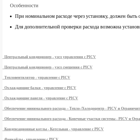
Особенности
При номинальном расходе через установку, должен быть
Для дополнительной проверки расхода возможна установ
Центральный кондиционер - узел управления с PICV
Центральный кондиционер - узел смешения с PICV
Тепловентилятор - управление с PICV
Охлаждающие балки - управление с PICV
Охлаждающие панели - управление с PICV
Обеспечение минимального расхода – Тепло-/Холодоцентр - PICV и Ограничит
Обеспечение минимального расхода - Конечные участки системы - PICV и Огр
Конденсационные котлы - Котельная - управление с PICV
Фанкойлы - управление с PICV