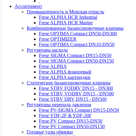
Ассортимент
Промышленность и Морская отрасль
Frese ALPHA HCR Industrial
Frese ALPHA HCR Marine
Комбинированные балансировочные клапаны
Frese OPTIMA Compact DN50-DN300
Frese OPTIMIZER
Frese OPTIMA Compact DN10-DN50
Регуляторы расхода
Frese SIGMA Compact DN15-DN50
Frese SIGMA Compact DN50-DN150
Frese ALPHA
Frese ALPHA фланцевый
Frese ALPHA картриджи
Статические балансировочные клапаны
Frese STBV FODRV DN15 - DN300
Frese STBV VODRV DN15 - DN500
Frese STBV DRV DN15 - DN500
Регуляторы перепада давления
Frese PV-SIGMA Compact DN15-DN50
Frese YDF-2F & YDF-20F
Frese PV Compact DN15-DN50
Frese PV Compact DN50-DN150
Готовые узлы обвязки